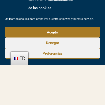
Visites
de las cookies
Visiter l'Arboretum
Utilizamos cookies para optimizar nuestro sitio web y nuestro servicio.
Bains de forêt
Acepto
Règlement des visites
Denegar
Parrainer une plante
Preferencias
Comment y accéder
FR
Ressources
Plan de l'ARBORETUM
Inventario plantas (Febrero-2022)