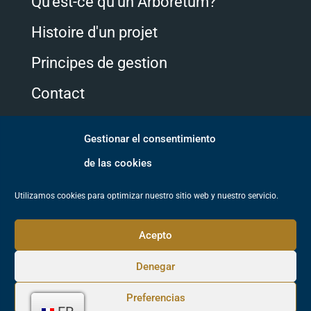
Qu'est-ce qu'un Arboretum?
Histoire d'un projet
Principes de gestion
Contact
Gestionar el consentimiento
Suivez-nous
de las cookies
Utilizamos cookies para optimizar nuestro sitio web y nuestro servicio.
Acepto
Denegar
© Arboretum de Galicia. Tous les droits réservés.
Politique de
Preferencias