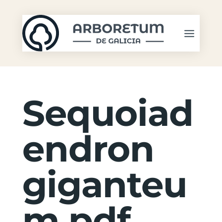
Sequoiad
endron
giganteu
m.pdf