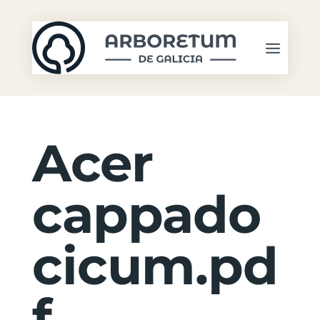
Acer
cappado
cicum.pd
f