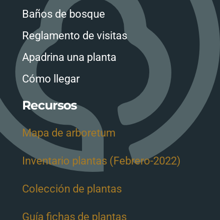
Baños de bosque
Reglamento de visitas
Apadrina una planta
Cómo llegar
Recursos
Mapa de arboretum
Inventario plantas (Febrero-2022)
Colección de plantas
Guía fichas de plantas