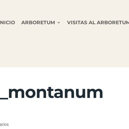
INICIO
ARBORETUM
VISITAS AL ARBORETU
m_montanum
arios