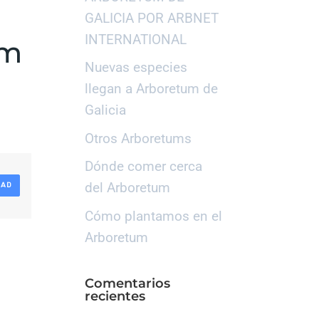
GALICIA POR ARBNET
INTERNATIONAL
um
Nuevas especies
llegan a Arboretum de
Galicia
Otros Arboretums
Dónde comer cerca
del Arboretum
DAD
Cómo plantamos en el
Arboretum
Comentarios
recientes