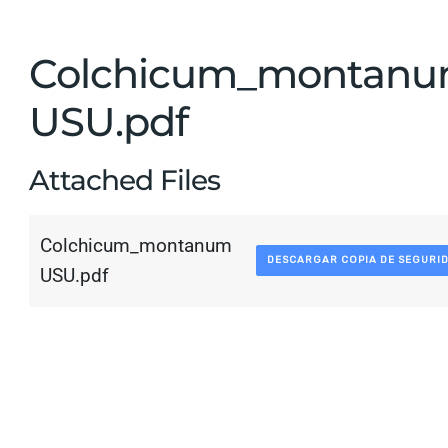
Colchicum_montan
USU.pdf
Attached Files
Colchicum_montanum
DESCARGAR COPIA DE SEGURI
USU.pdf