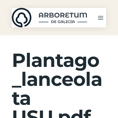
Plantago
_lanceola
ta
USU.pdf