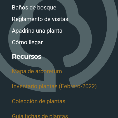
Baños de bosque
Reglamento de visitas
Apadrina una planta
Cómo llegar
Recursos
Mapa de arboretum
Inventario plantas (Febrero-2022)
Colección de plantas
Guía fichas de plantas