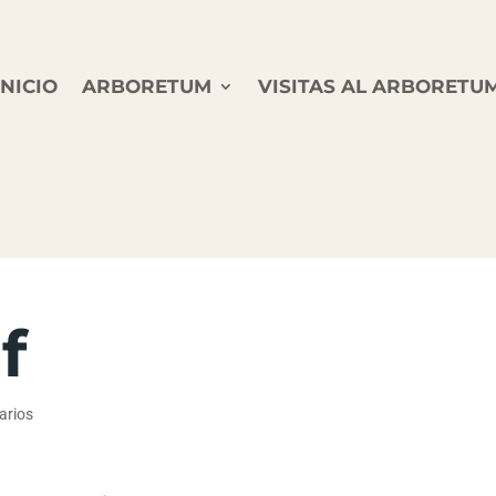
INICIO
ARBORETUM
VISITAS AL ARBORETU
f
arios